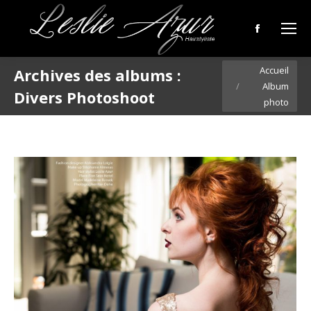
Facebook
page
Vous êtes ici :
Accueil
Archives des albums :
opens
Album
in
Divers Photoshoot
photo
new
window