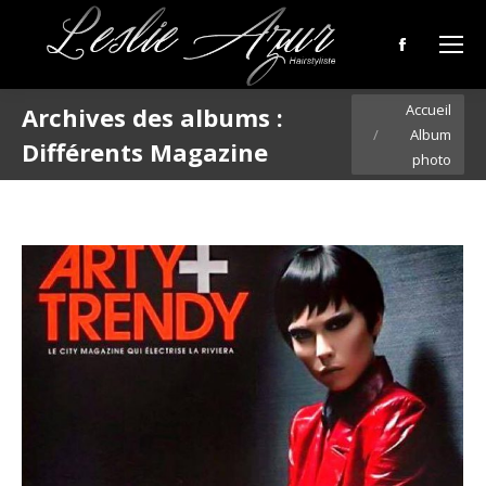
Facebook
page
Vous êtes ici :
Accueil
Archives des albums :
opens
Album
in
Différents Magazine
photo
new
window