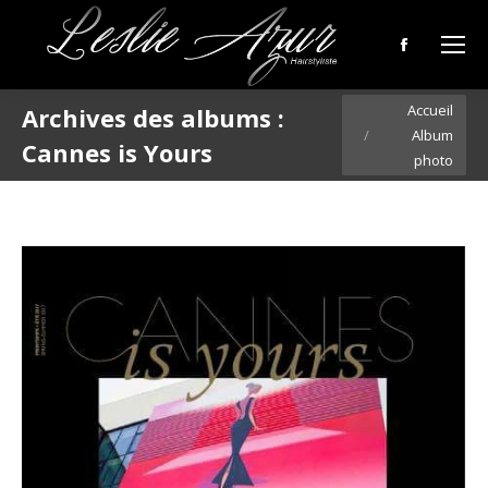
Facebook
page
Vous êtes ici :
Accueil
Archives des albums :
opens
Album
in
Cannes is Yours
photo
new
window